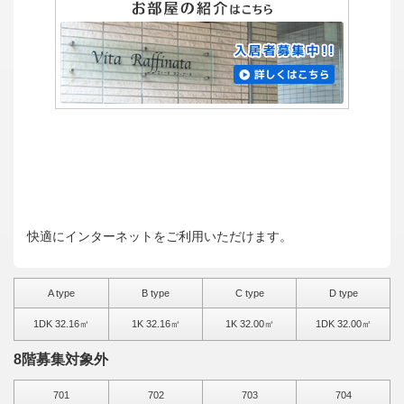
快適にインターネットをご利用いただけます。
A type
B type
C type
D type
1DK 32.16㎡
1K 32.16㎡
1K 32.00㎡
1DK 32.00㎡
8階募集対象外
701
702
703
704