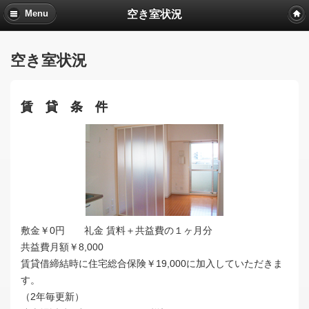
空き室状況
Menu
空き室状況
賃 貸 条 件
敷金￥0円 礼金 賃料＋共益費の１ヶ月分
共益費月額￥8,000
賃貸借締結時に住宅総合保険￥19,000に加入していただきま
す。
（2年毎更新）